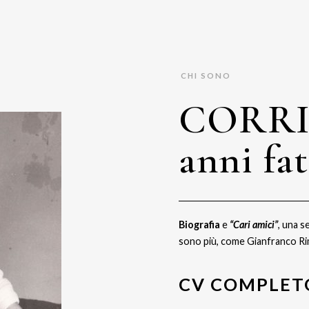
CHI SONO
CORRIc
anni fat
Biografia
e
“Cari amici”
, una s
sono più, come Gianfranco Rim
CV COMPLET