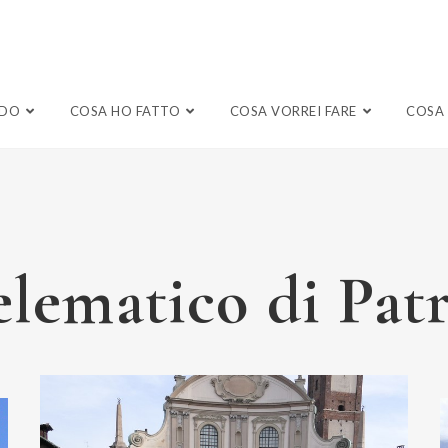
NDO
COSA HO FATTO
COSA VORREI FARE
COSA 
elematico di Patr