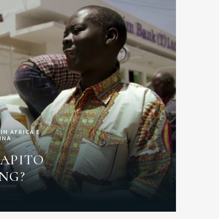
IN AFRICA E
INA
CAPITO
ONG?