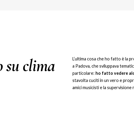
o su clima
L’ultima cosa che ho fatto è la pr
a Padova, che sviluppava tematic
particolare:
ho fatto vedere alc
stavolta cuciti in un vero e prop
amici musicisti e la supervisione 
ancora, ma il filmato rende l’idea.
n David Soto Chero (chitarre)