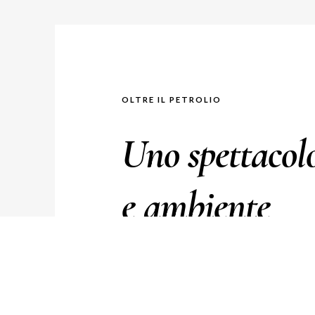
OLTRE IL PETROLIO
Uno spettacol
e ambiente
Uno spettacolo di Patrizio Roversi
Musiche dal vivo di Maurizio Camardi (sax) co
Regia di Mietta Corli