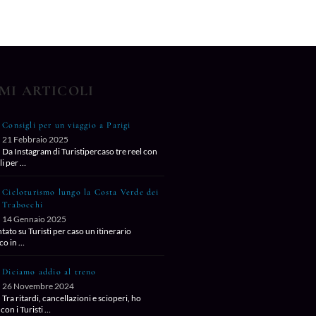
MI ARTICOLI
Consigli per un viaggio a Parigi
21 Febbraio 2025
Da Instagram di Turistipercaso tre reel con
li per …
Cicloturismo lungo la Costa Verde dei
Trabocchi
14 Gennaio 2025
ato su Turisti per caso un itinerario
co in …
Diciamo addio al treno
26 Novembre 2024
Tra ritardi, cancellazioni e scioperi, ho
con i Turisti …