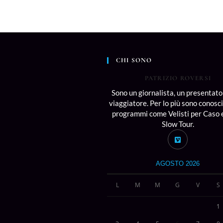
CHI SONO
PATRIZIO ROVERSI
Sono un giornalista, un presentato
viaggiatore. Per lo più sono conosc
programmi come Velisti per Caso e
Slow Tour.
AGOSTO 2026
L
M
M
G
V
S
1