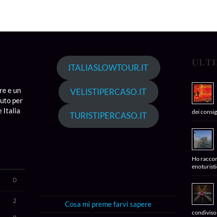
ULTI
ITALIASLOWTOUR.IT
re e un
VELISTIPERCASO.IT
iuto per
 Italia
dei consig
TURISTIPERCASO.IT
Ho raccont
enoturisti
D
2
Cosa mi preme farvi sapere
condiviso 