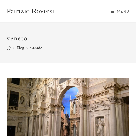
Salta
al
Patrizio Roversi
MENU
contenuto
veneto
>
Blog
>
veneto