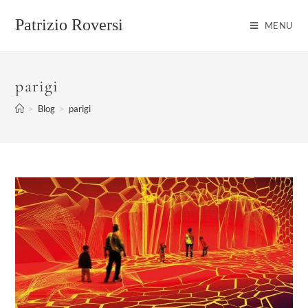
Salta
al
Patrizio Roversi
MENU
contenuto
parigi
>
Blog
>
parigi