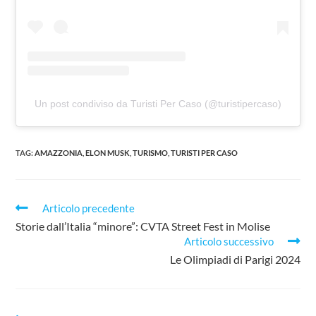
Un post condiviso da Turisti Per Caso (@turistipercaso)
TAG:
AMAZZONIA
,
ELON MUSK
,
TURISMO
,
TURISTI PER CASO
Leggi
Articolo precedente
altri
Storie dall’Italia “minore”: CVTA Street Fest in Molise
articoli
Articolo successivo
Le Olimpiadi di Parigi 2024