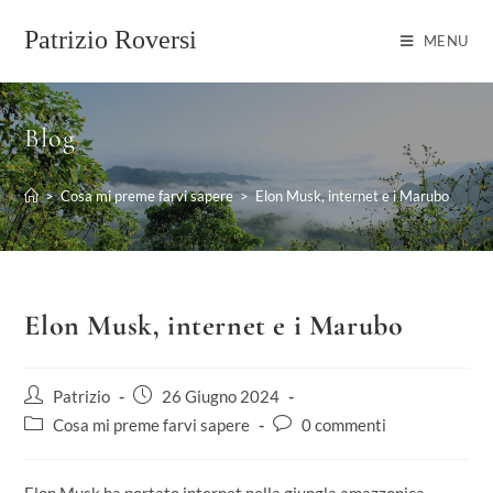
Salta
al
Patrizio Roversi
MENU
contenuto
Blog
>
Cosa mi preme farvi sapere
>
Elon Musk, internet e i Marubo
Elon Musk, internet e i Marubo
Autore
Articolo
Patrizio
26 Giugno 2024
dell'articolo:
pubblicato:
Categoria
Commenti
Cosa mi preme farvi sapere
0 commenti
dell'articolo:
dell'articolo: